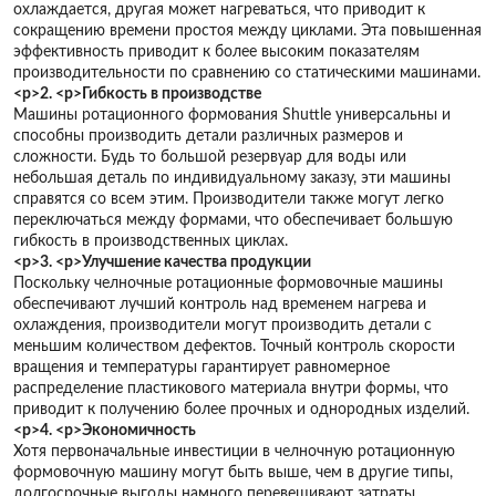
охлаждается, другая может нагреваться, что приводит к
сокращению времени простоя между циклами. Эта повышенная
эффективность приводит к более высоким показателям
производительности по сравнению со статическими машинами.
<р>2. <р>
Гибкость в производстве
Машины ротационного формования Shuttle универсальны и
способны производить детали различных размеров и
сложности. Будь то большой резервуар для воды или
небольшая деталь по индивидуальному заказу, эти машины
справятся со всем этим. Производители также могут легко
переключаться между формами, что обеспечивает большую
гибкость в производственных циклах.
<р>3. <р>
Улучшение качества продукции
Поскольку челночные ротационные формовочные машины
обеспечивают лучший контроль над временем нагрева и
охлаждения, производители могут производить детали с
меньшим количеством дефектов. Точный контроль скорости
вращения и температуры гарантирует равномерное
распределение пластикового материала внутри формы, что
приводит к получению более прочных и однородных изделий.
<р>4. <р>
Экономичность
Хотя первоначальные инвестиции в челночную ротационную
формовочную машину могут быть выше, чем в другие типы,
долгосрочные выгоды намного перевешивают затраты.